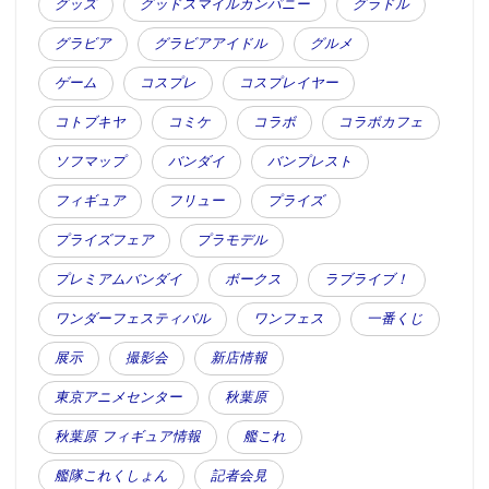
グッズ
グッドスマイルカンパニー
グラドル
グラビア
グラビアアイドル
グルメ
ゲーム
コスプレ
コスプレイヤー
コトブキヤ
コミケ
コラボ
コラボカフェ
ソフマップ
バンダイ
バンプレスト
フィギュア
フリュー
プライズ
プライズフェア
プラモデル
プレミアムバンダイ
ボークス
ラブライブ！
ワンダーフェスティバル
ワンフェス
一番くじ
展示
撮影会
新店情報
東京アニメセンター
秋葉原
秋葉原 フィギュア情報
艦これ
艦隊これくしょん
記者会見