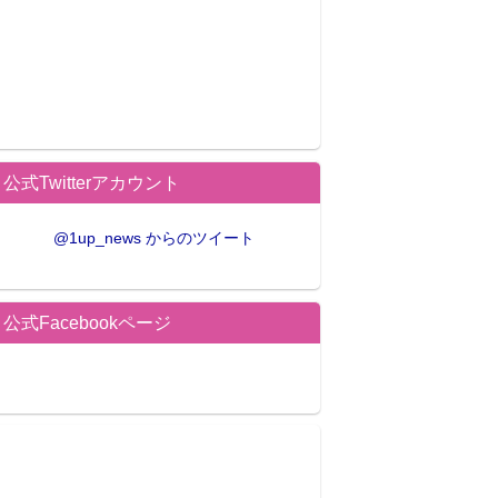
公式Twitterアカウント
@1up_news からのツイート
公式Facebookページ