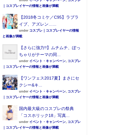
under
イベント・キャンペーン
,
コスプレ
｜コスプレイヤーの情報と画像が満載
【2018冬コミケ／C95】ラブラ
イブ、アズレン…...
under
コスプレ｜コスプレイヤーの情報
と画像が満載
【さらに強力!!】ムチムチ、ぽっ
ちゃりがテーマの同...
under
イベント・キャンペーン
,
コスプレ
｜コスプレイヤーの情報と画像が満載
【ワンフェス2017夏】まさにセ
クシー&キ...
under
イベント・キャンペーン
,
コスプレ
｜コスプレイヤーの情報と画像が満載
国内最大級のコスプレの祭典
「コスホリック18」写真...
under
イベント・キャンペーン
,
コスプレ
｜コスプレイヤーの情報と画像が満載