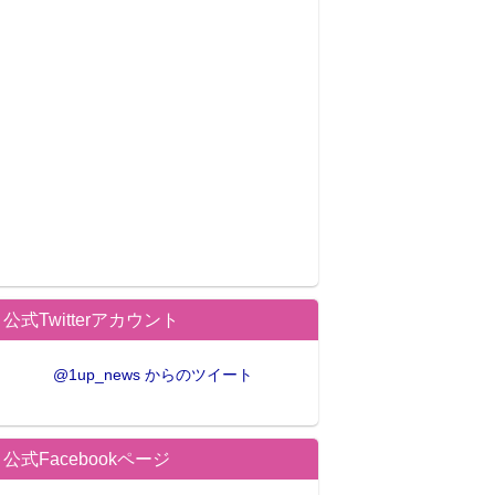
公式Twitterアカウント
@1up_news からのツイート
公式Facebookページ