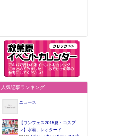
人気記事ランキング
ニュース
【ワンフェス2015夏・コスプ
レ】水着、レオタード...