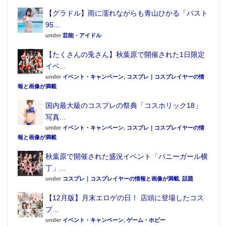
【グラドル】雨に濡れながらも青山ひかる「バスト
95...
under
芸能・アイドル
【たくさんの兎さん】秋葉原で開催された1日限定
イベ...
under
イベント・キャンペーン
,
コスプレ｜コスプレイヤーの情
報と画像が満載
国内最大級のコスプレの祭典「コスホリック18」
写真...
under
イベント・キャンペーン
,
コスプレ｜コスプレイヤーの情
報と画像が満載
秋葉原で開催された盛況イベント「バニーガール横
丁」...
under
コスプレ｜コスプレイヤーの情報と画像が満載
,
話題
【12月版】月末エロゲの日！ 店頭に登場したコス
プ...
under
イベント・キャンペーン
,
ゲーム・ホビー