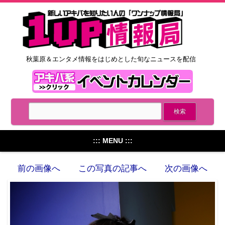
秋葉原＆エンタメ情報をはじめとした旬なニュースを配信
::: MENU :::
前の画像へ
この写真の記事へ
次の画像へ