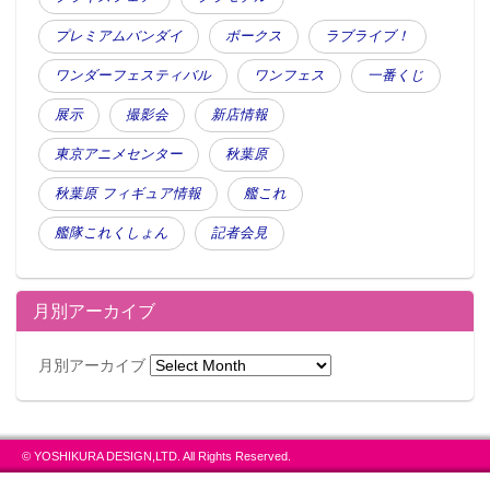
プレミアムバンダイ
ボークス
ラブライブ！
ワンダーフェスティバル
ワンフェス
一番くじ
展示
撮影会
新店情報
東京アニメセンター
秋葉原
秋葉原 フィギュア情報
艦これ
艦隊これくしょん
記者会見
月別アーカイブ
月別アーカイブ
© YOSHIKURA DESIGN,LTD. All Rights Reserved.