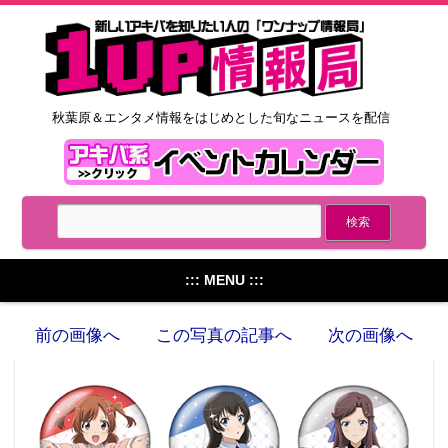
秋葉原＆エンタメ情報をはじめとした旬なニュースを配信
::: MENU :::
前の画像へ
この写真の記事へ
次の画像へ