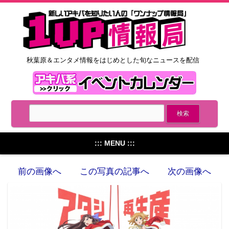
秋葉原＆エンタメ情報をはじめとした旬なニュースを配信
::: MENU :::
前の画像へ
この写真の記事へ
次の画像へ