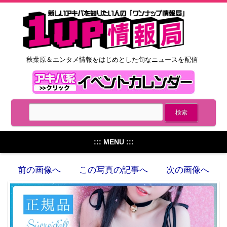
秋葉原＆エンタメ情報をはじめとした旬なニュースを配信
::: MENU :::
前の画像へ
この写真の記事へ
次の画像へ