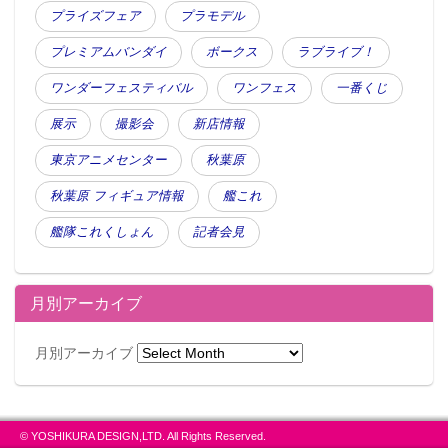
プライズフェア
プラモデル
プレミアムバンダイ
ボークス
ラブライブ！
ワンダーフェスティバル
ワンフェス
一番くじ
展示
撮影会
新店情報
東京アニメセンター
秋葉原
秋葉原 フィギュア情報
艦これ
艦隊これくしょん
記者会見
月別アーカイブ
月別アーカイブ
© YOSHIKURA DESIGN,LTD. All Rights Reserved.