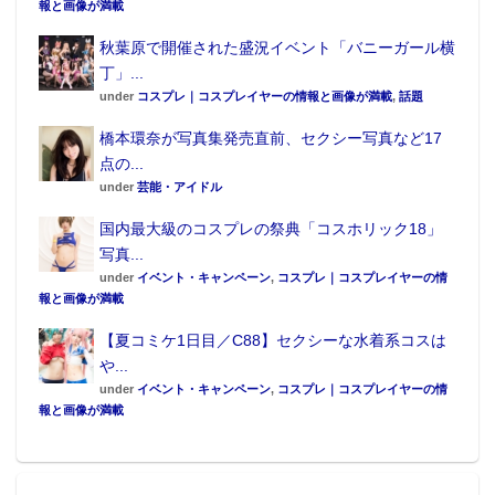
報と画像が満載
秋葉原で開催された盛況イベント「バニーガール横
丁」...
under
コスプレ｜コスプレイヤーの情報と画像が満載
,
話題
橋本環奈が写真集発売直前、セクシー写真など17
点の...
under
芸能・アイドル
国内最大級のコスプレの祭典「コスホリック18」
写真...
under
イベント・キャンペーン
,
コスプレ｜コスプレイヤーの情
報と画像が満載
【夏コミケ1日目／C88】セクシーな水着系コスは
や...
under
イベント・キャンペーン
,
コスプレ｜コスプレイヤーの情
報と画像が満載