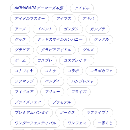
AKIHABARAゲーマーズ本店
アイドル
アイドルマスター
アイマス
アキバ
アニメ
イベント
ガンダム
ガンプラ
グッズ
グッドスマイルカンパニー
グラドル
グラビア
グラビアアイドル
グルメ
ゲーム
コスプレ
コスプレイヤー
コトブキヤ
コミケ
コラボ
コラボカフェ
ソフマップ
バンダイ
バンプレスト
フィギュア
フリュー
プライズ
プライズフェア
プラモデル
プレミアムバンダイ
ボークス
ラブライブ！
ワンダーフェスティバル
ワンフェス
一番くじ