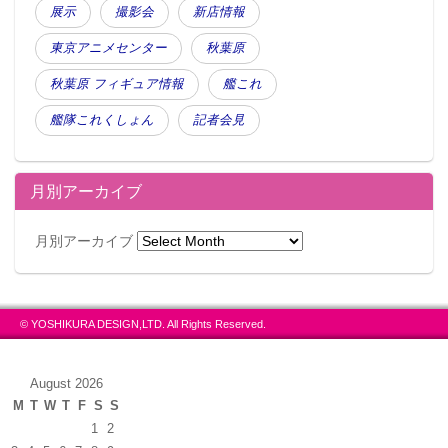
展示
撮影会
新店情報
東京アニメセンター
秋葉原
秋葉原 フィギュア情報
艦これ
艦隊これくしょん
記者会見
月別アーカイブ
月別アーカイブ
© YOSHIKURA DESIGN,LTD. All Rights Reserved.
August 2026
M
T
W
T
F
S
S
1
2