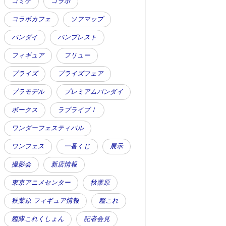
コミケ
コラボ
コラボカフェ
ソフマップ
バンダイ
バンプレスト
フィギュア
フリュー
プライズ
プライズフェア
プラモデル
プレミアムバンダイ
ボークス
ラブライブ！
ワンダーフェスティバル
ワンフェス
一番くじ
展示
撮影会
新店情報
東京アニメセンター
秋葉原
秋葉原 フィギュア情報
艦これ
艦隊これくしょん
記者会見