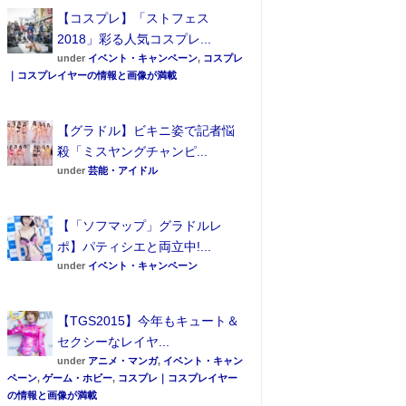
【コスプレ】「ストフェス
2018」彩る人気コスプレ...
under
イベント・キャンペーン
,
コスプレ
｜コスプレイヤーの情報と画像が満載
【グラドル】ビキニ姿で記者悩
殺「ミスヤングチャンピ...
under
芸能・アイドル
【「ソフマップ」グラドルレ
ポ】パティシエと両立中!...
under
イベント・キャンペーン
【TGS2015】今年もキュート＆
セクシーなレイヤ...
under
アニメ・マンガ
,
イベント・キャン
ペーン
,
ゲーム・ホビー
,
コスプレ｜コスプレイヤー
の情報と画像が満載