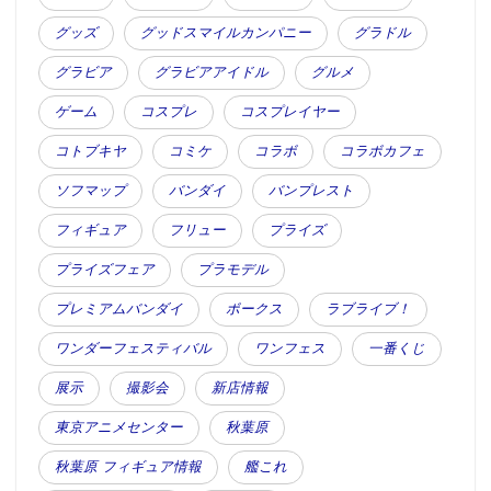
グッズ
グッドスマイルカンパニー
グラドル
グラビア
グラビアアイドル
グルメ
ゲーム
コスプレ
コスプレイヤー
コトブキヤ
コミケ
コラボ
コラボカフェ
ソフマップ
バンダイ
バンプレスト
フィギュア
フリュー
プライズ
プライズフェア
プラモデル
プレミアムバンダイ
ボークス
ラブライブ！
ワンダーフェスティバル
ワンフェス
一番くじ
展示
撮影会
新店情報
東京アニメセンター
秋葉原
秋葉原 フィギュア情報
艦これ