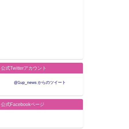
公式Twitterアカウント
@1up_news からのツイート
公式Facebookページ