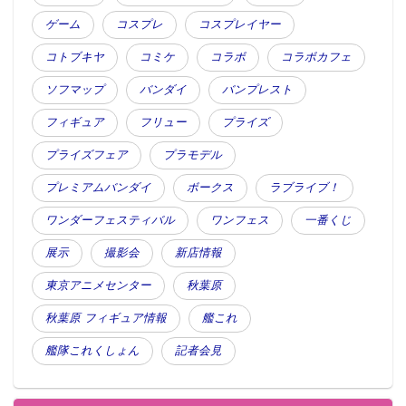
ゲーム
コスプレ
コスプレイヤー
コトブキヤ
コミケ
コラボ
コラボカフェ
ソフマップ
バンダイ
バンプレスト
フィギュア
フリュー
プライズ
プライズフェア
プラモデル
プレミアムバンダイ
ボークス
ラブライブ！
ワンダーフェスティバル
ワンフェス
一番くじ
展示
撮影会
新店情報
東京アニメセンター
秋葉原
秋葉原 フィギュア情報
艦これ
艦隊これくしょん
記者会見