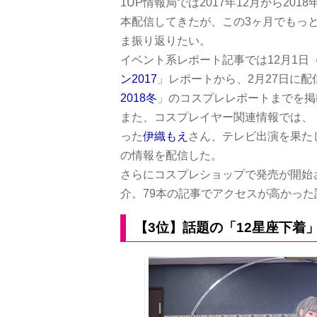
1UP情報局では2017年12月から20
本配信してきたが、この3ヶ月でもっ
ま振り返りたい。
イベント系レポート記事では12月1日
ン2017
」レポートから、2月27日に配
2018冬
」のコスプレレポートまでを掲
また、コスプレイヤー関連情報では、
った
伊織もえ
さん、テレビ出演を果た
の情報を配信した。
さらにコスプレショップで発売が開始
介。79本の記事でアクセスが高かっ
【3位】話題の「12星座下着