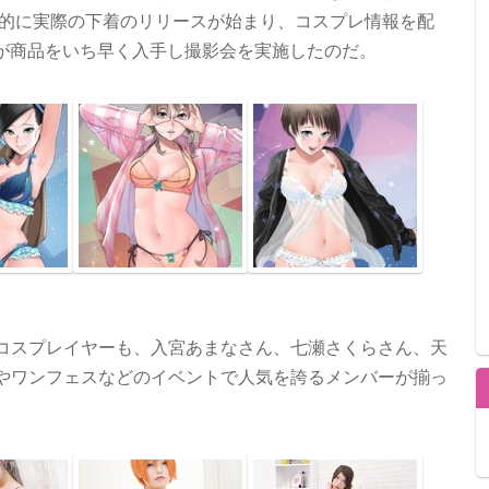
階的に実際の下着のリリースが始まり、コスプレ情報を配
」が商品をいち早く入手し撮影会を実施したのだ。
コスプレイヤーも、入宮あまなさん、七瀬さくらさん、天
やワンフェスなどのイベントで人気を誇るメンバーが揃っ