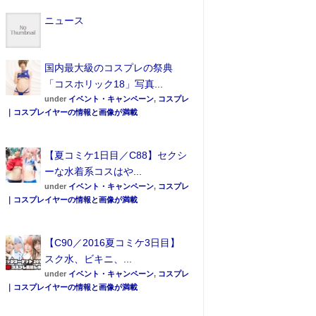
ニュース
国内最大級のコスプレの祭典
「コスホリック18」写真...
under
イベント・キャンペーン
,
コスプレ
｜コスプレイヤーの情報と画像が満載
【夏コミケ1日目／C88】セクシ
ーな水着系コスはや...
under
イベント・キャンペーン
,
コスプレ
｜コスプレイヤーの情報と画像が満載
【C90／2016夏コミケ3日目】
スク水、ビキニ、...
under
イベント・キャンペーン
,
コスプレ
｜コスプレイヤーの情報と画像が満載