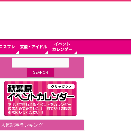
人気記事ランキング