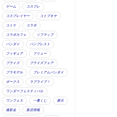
ゲーム
コスプレ
コスプレイヤー
コトブキヤ
コミケ
コラボ
コラボカフェ
ソフマップ
バンダイ
バンプレスト
フィギュア
フリュー
プライズ
プライズフェア
プラモデル
プレミアムバンダイ
ボークス
ラブライブ！
ワンダーフェスティバル
ワンフェス
一番くじ
展示
撮影会
新店情報