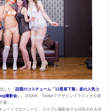
配信した「
話題のコスチューム「12星座下着」姿の人気コ
og撮影会
」
。2016年、Twitterでデザインイラストが公表
下着」。
キュートでセクシーと、コスプレ撮影会でも注目される衣