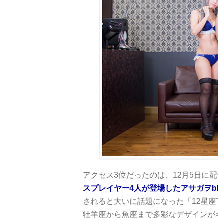
アクセス3位だったのは、12月5日に
スプレイヤー4人が登場したアサガヲbl
されると大いに話題になった「12星座
牡羊座から魚座まで多彩なデザインが