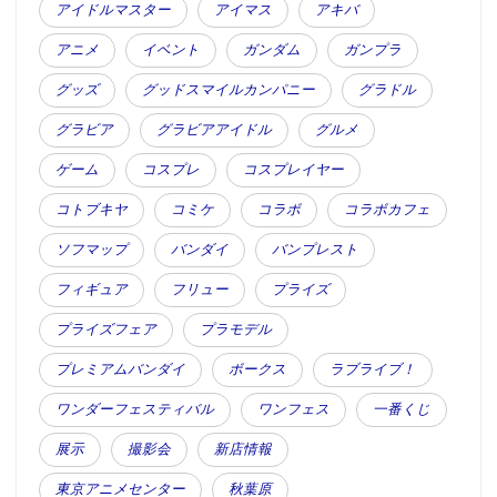
アイドルマスター
アイマス
アキバ
アニメ
イベント
ガンダム
ガンプラ
グッズ
グッドスマイルカンパニー
グラドル
グラビア
グラビアアイドル
グルメ
ゲーム
コスプレ
コスプレイヤー
コトブキヤ
コミケ
コラボ
コラボカフェ
ソフマップ
バンダイ
バンプレスト
フィギュア
フリュー
プライズ
プライズフェア
プラモデル
プレミアムバンダイ
ボークス
ラブライブ！
ワンダーフェスティバル
ワンフェス
一番くじ
展示
撮影会
新店情報
東京アニメセンター
秋葉原