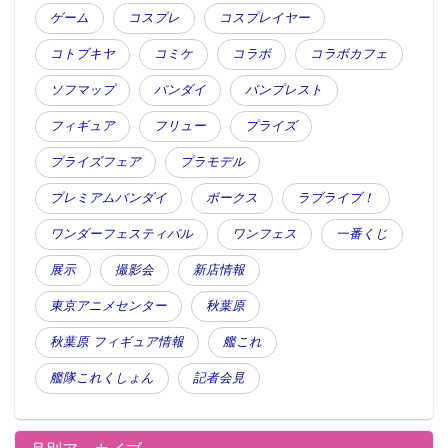
ゲーム
コスプレ
コスプレイヤー
コトブキヤ
コミケ
コラボ
コラボカフェ
ソフマップ
バンダイ
バンプレスト
フィギュア
フリュー
プライズ
プライズフェア
プラモデル
プレミアムバンダイ
ボークス
ラブライブ！
ワンダーフェスティバル
ワンフェス
一番くじ
展示
撮影会
新店情報
東京アニメセンター
秋葉原
秋葉原 フィギュア情報
艦これ
艦隊これくしょん
記者会見