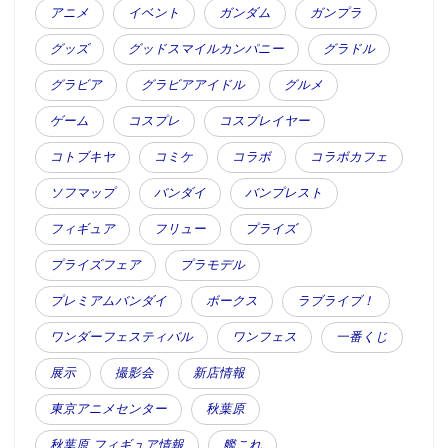
アニメ
イベント
ガンダム
ガンプラ
グッズ
グッドスマイルカンパニー
グラドル
グラビア
グラビアアイドル
グルメ
ゲーム
コスプレ
コスプレイヤー
コトブキヤ
コミケ
コラボ
コラボカフェ
ソフマップ
バンダイ
バンプレスト
フィギュア
フリュー
プライズ
プライズフェア
プラモデル
プレミアムバンダイ
ボークス
ラブライブ！
ワンダーフェスティバル
ワンフェス
一番くじ
展示
撮影会
新店情報
東京アニメセンター
秋葉原
秋葉原 フィギュア情報
艦これ