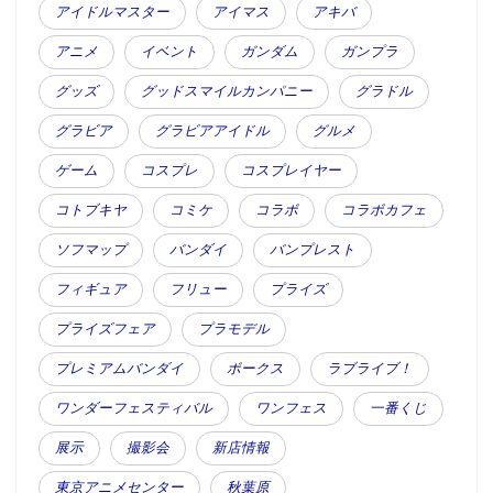
アイドルマスター
アイマス
アキバ
アニメ
イベント
ガンダム
ガンプラ
グッズ
グッドスマイルカンパニー
グラドル
グラビア
グラビアアイドル
グルメ
ゲーム
コスプレ
コスプレイヤー
コトブキヤ
コミケ
コラボ
コラボカフェ
ソフマップ
バンダイ
バンプレスト
フィギュア
フリュー
プライズ
プライズフェア
プラモデル
プレミアムバンダイ
ボークス
ラブライブ！
ワンダーフェスティバル
ワンフェス
一番くじ
展示
撮影会
新店情報
東京アニメセンター
秋葉原