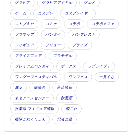
グラビア
グラビアアイドル
グルメ
ゲーム
コスプレ
コスプレイヤー
コトブキヤ
コミケ
コラボ
コラボカフェ
ソフマップ
バンダイ
バンプレスト
フィギュア
フリュー
プライズ
プライズフェア
プラモデル
プレミアムバンダイ
ボークス
ラブライブ！
ワンダーフェスティバル
ワンフェス
一番くじ
展示
撮影会
新店情報
東京アニメセンター
秋葉原
秋葉原 フィギュア情報
艦これ
艦隊これくしょん
記者会見