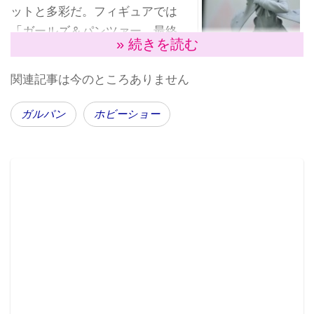
ットと多彩だ。フィギュアでは
「ガールズ＆パンツァー 最終
» 続きを読む
章」西住みほ（フィギュア道、
１／７スケール）が初お披露
関連記事は今のところありません
目。発売日未定、価格未定。
隣には「ローズヒップ」、キューポッシュ「アンチョ
ガルパン
ホビーショー
ビ」、「ミカ」が並ぶ。またキューポッシュえくすと
ら「ばいく＆さいどかー」も展示されている。