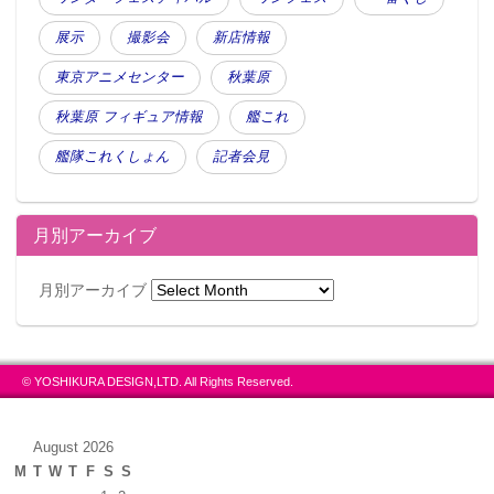
展示
撮影会
新店情報
東京アニメセンター
秋葉原
秋葉原 フィギュア情報
艦これ
艦隊これくしょん
記者会見
月別アーカイブ
月別アーカイブ
© YOSHIKURA DESIGN,LTD. All Rights Reserved.
August 2026
M
T
W
T
F
S
S