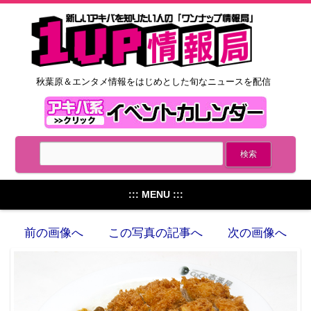
秋葉原＆エンタメ情報をはじめとした旬なニュースを配信
::: MENU :::
前の画像へ
この写真の記事へ
次の画像へ