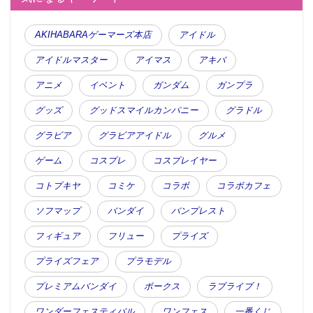
AKIHABARAゲーマーズ本店
アイドル
アイドルマスター
アイマス
アキバ
アニメ
イベント
ガンダム
ガンプラ
グッズ
グッドスマイルカンパニー
グラドル
グラビア
グラビアアイドル
グルメ
ゲーム
コスプレ
コスプレイヤー
コトブキヤ
コミケ
コラボ
コラボカフェ
ソフマップ
バンダイ
バンプレスト
フィギュア
フリュー
プライズ
プライズフェア
プラモデル
プレミアムバンダイ
ボークス
ラブライブ！
ワンダーフェスティバル
ワンフェス
一番くじ