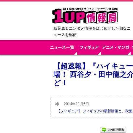
秋葉原＆エンタメ情報をはじめとした旬なニ
ュースを配信
【超速報】『ハイキュー
場！ 西谷夕・田中龍之
ど！
2014年11月6日
【フィギュア】 フィギュアの最新情報と、秋