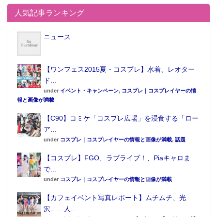
人気記事ランキング
ニュース
【ワンフェス2015夏・コスプレ】水着、レオター
ド...
under
イベント・キャンペーン
,
コスプレ｜コスプレイヤーの情
報と画像が満載
■第1話「はじめての約束」（あらすじ）
【C90】コミケ「コスプレ広場」を浸食する「ロー
ア...
新体操部の椎名心実は大会を前に眠い目をこすりな
under
コスプレ｜コスプレイヤーの情報と画像が満載
,
話題
がら今日も訓練へ。体育館で練習をしている中、ク
【コスプレ】FGO、ラブライブ！、Piaキャロま
ロエ・ルメールと出会う。去り際に写真を落とすク
で...
ロエ…。大事な写真に違いないと、聖櫻学園中をク
under
コスプレ｜コスプレイヤーの情報と画像が満載
ロエを探しまわる心実。様々な生徒からクロエの行
【カフェイベント写真レポート】ムチムチ、光
方聞き、クロエを探すが……。
沢……人...