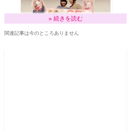
» 続きを読む
関連記事は今のところありません
会場限定の予告篇アフレコに大熱狂！
平日夜の開始にも関わらず、イベント開始前からすで
に数十名が並んだ本イベント。開場と同時に当選倍率
40倍を勝ち抜いた招待者で会場内は埋め尽くされ、特
別ゲストのお二人が注意事項をアナウンスすると、会
場内は異様な熱気に。イベントの開始と共に司会の吉
田尚記アナウンサーが登場。会場を和ませたあと、早
速メインキャストの丹下桜さんと原田ひとみさんの2人
が登壇した。