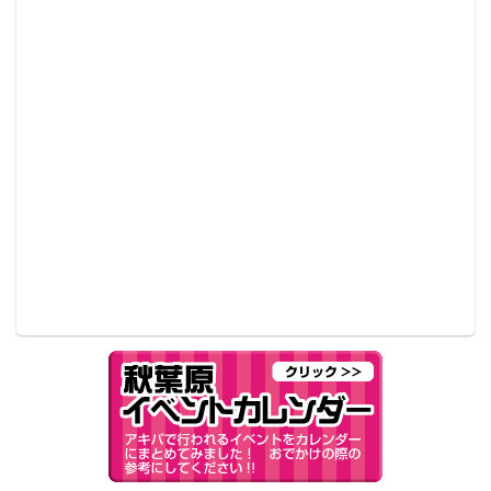
クロエのトレードマークにもなっているベレー帽をか
ぶって登場した丹下さんと、「今日はみなさん（来場
者）目線で楽しみたいと思います」といちファン宣言
をした原田さんに、会場からは「かわいい！」という
声援も。丹下さん、原田さんによるそれぞれが演じる
ガール（キャラクター）の紹介後、お2人も完成後初と
なる第1話の上映が行われた。
アニメの第1話は、メインガールである「椎名心実」を
中心に、今後も数多くのガールが出演することを匂わ
せる内容となっている。普段ゲームではなかなか見る
ことのできない、「クロエ・ルメール」との絡みが必
見だった。