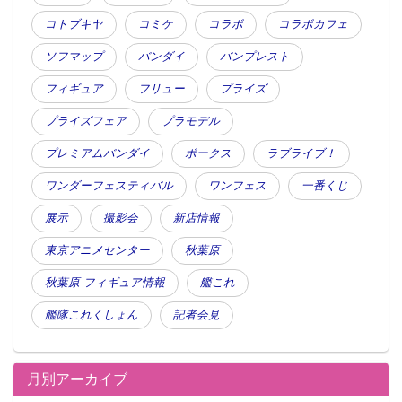
コトブキヤ
コミケ
コラボ
コラボカフェ
ソフマップ
バンダイ
バンプレスト
フィギュア
フリュー
プライズ
プライズフェア
プラモデル
プレミアムバンダイ
ボークス
ラブライブ！
ワンダーフェスティバル
ワンフェス
一番くじ
展示
撮影会
新店情報
東京アニメセンター
秋葉原
秋葉原 フィギュア情報
艦これ
艦隊これくしょん
記者会見
月別アーカイブ