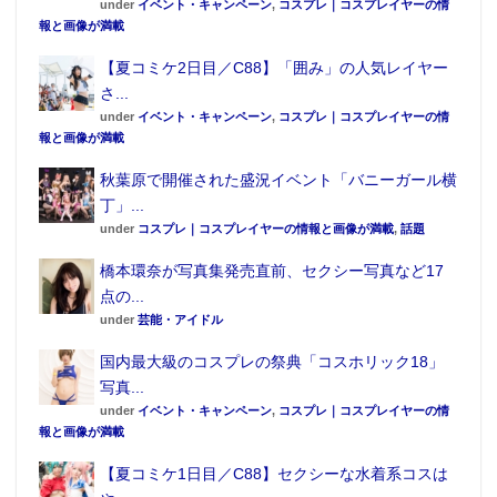
under
イベント・キャンペーン
,
コスプレ｜コスプレイヤーの情
第1話終了後は今まで未公開だったオープニングとエン
報と画像が満載
ディングテーマソングを発表。オープニングテーマソ
【夏コミケ2日目／C88】「囲み」の人気レイヤー
ングは、ゲーム内にも登場するバンドである「にゅー
さ...
ろん★くりぃむそふと」による「楽しきトキメキ」、
under
イベント・キャンペーン
,
コスプレ｜コスプレイヤーの情
報と画像が満載
エンディングテーマソングは「椎名心実（CV：佐藤聡
美）」による「はれるかなぁ」となり、会場で曲の一
秋葉原で開催された盛況イベント「バニーガール横
丁」...
部が特別に公開。会場を大いに盛り上げた。
under
コスプレ｜コスプレイヤーの情報と画像が満載
,
話題
最後は丹下桜さん、原田ひとみさんによる第2話の各ガ
橋本環奈が写真集発売直前、セクシー写真など17
ールによる予告編のアフレコを実施。2話以降の期待感
点の...
も膨らむ内容となった。
under
芸能・アイドル
国内最大級のコスプレの祭典「コスホリック18」
写真...
under
イベント・キャンペーン
,
コスプレ｜コスプレイヤーの情
報と画像が満載
【夏コミケ1日目／C88】セクシーな水着系コスは