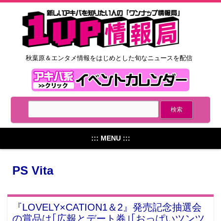
秋葉原＆エンタメ情報をはじめとした旬なニュースを配信
::: MENU :::
PS Vita
『LOVELY×CATION1＆2』発売記念抽選会
の賞品は｢広報とデート券｣｢おっぱいツンツ