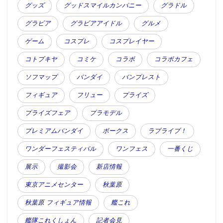
グッズ
グッドスマイルカンパニー
グラドル
グラビア
グラビアアイドル
グルメ
ゲーム
コスプレ
コスプレイヤー
コトブキヤ
コミケ
コラボ
コラボカフェ
ソフマップ
バンダイ
バンプレスト
フィギュア
フリュー
プライズ
プライズフェア
プラモデル
プレミアムバンダイ
ボークス
ラブライブ！
ワンダーフェスティバル
ワンフェス
一番くじ
展示
撮影会
新店情報
東京アニメセンター
秋葉原
秋葉原 フィギュア情報
艦これ
艦隊これくしょん
記者会見