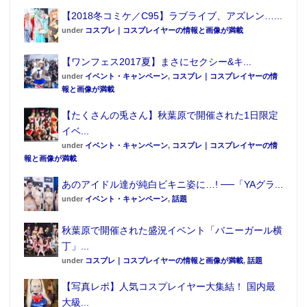
【2018冬コミケ／C95】ラブライブ、アズレン…...
under
コスプレ｜コスプレイヤーの情報と画像が満載
【ワンフェス2017夏】まさにセクシー&キ...
under
イベント・キャンペーン
,
コスプレ｜コスプレイヤーの情
報と画像が満載
【たくさんの兎さん】秋葉原で開催された1日限定
イベ...
under
イベント・キャンペーン
,
コスプレ｜コスプレイヤーの情
報と画像が満載
あのアイドル達が純白ビキニ姿に…! ──「YAグラ...
under
イベント・キャンペーン
,
話題
秋葉原で開催された盛況イベント「バニーガール横
丁」...
under
コスプレ｜コスプレイヤーの情報と画像が満載
,
話題
【写真レポ】人気コスプレイヤー大集結！ 国内最
大級...