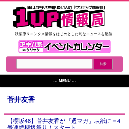
秋葉原＆エンタメ情報をはじめとした旬なニュースを配信
::: MENU :::
菅井友香
【櫻坂46】菅井友香が『週マガ』表紙に＝4
号連続櫻坂祭り！スタート