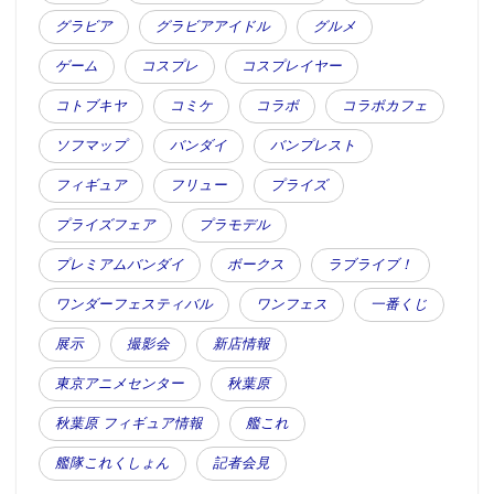
グラビア
グラビアアイドル
グルメ
ゲーム
コスプレ
コスプレイヤー
コトブキヤ
コミケ
コラボ
コラボカフェ
ソフマップ
バンダイ
バンプレスト
フィギュア
フリュー
プライズ
プライズフェア
プラモデル
プレミアムバンダイ
ボークス
ラブライブ！
ワンダーフェスティバル
ワンフェス
一番くじ
展示
撮影会
新店情報
東京アニメセンター
秋葉原
秋葉原 フィギュア情報
艦これ
艦隊これくしょん
記者会見