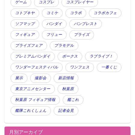
ゲーム
コスプレ
コスプレイヤー
コトブキヤ
コミケ
コラボ
コラボカフェ
ソフマップ
バンダイ
バンプレスト
フィギュア
フリュー
プライズ
プライズフェア
プラモデル
プレミアムバンダイ
ボークス
ラブライブ！
ワンダーフェスティバル
ワンフェス
一番くじ
展示
撮影会
新店情報
東京アニメセンター
秋葉原
秋葉原 フィギュア情報
艦これ
艦隊これくしょん
記者会見
月別アーカイブ