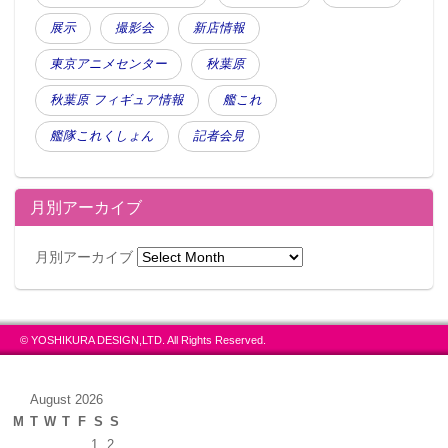
展示
撮影会
新店情報
東京アニメセンター
秋葉原
秋葉原 フィギュア情報
艦これ
艦隊これくしょん
記者会見
月別アーカイブ
月別アーカイブ
© YOSHIKURA DESIGN,LTD. All Rights Reserved.
August 2026
M
T
W
T
F
S
S
1
2