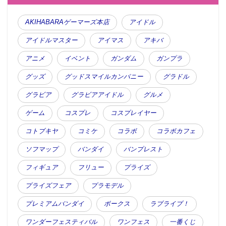
AKIHABARAゲーマーズ本店
アイドル
アイドルマスター
アイマス
アキバ
アニメ
イベント
ガンダム
ガンプラ
グッズ
グッドスマイルカンパニー
グラドル
グラビア
グラビアアイドル
グルメ
ゲーム
コスプレ
コスプレイヤー
コトブキヤ
コミケ
コラボ
コラボカフェ
ソフマップ
バンダイ
バンプレスト
フィギュア
フリュー
プライズ
プライズフェア
プラモデル
プレミアムバンダイ
ボークス
ラブライブ！
ワンダーフェスティバル
ワンフェス
一番くじ