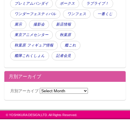
プレミアムバンダイ
ボークス
ラブライブ！
ワンダーフェスティバル
ワンフェス
一番くじ
展示
撮影会
新店情報
東京アニメセンター
秋葉原
秋葉原 フィギュア情報
艦これ
艦隊これくしょん
記者会見
月別アーカイブ
月別アーカイブ
© YOSHIKURA DESIGN,LTD. All Rights Reserved.