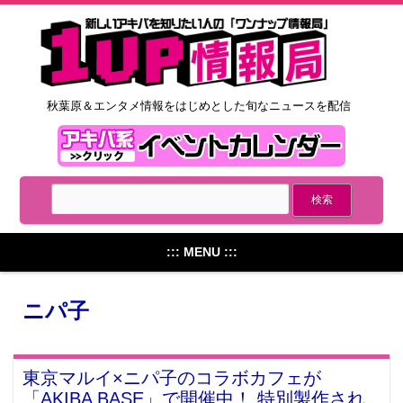
秋葉原＆エンタメ情報をはじめとした旬なニュースを配信
::: MENU :::
ニパ子
東京マルイ×ニパ子のコラボカフェが
「AKIBA BASE」で開催中！ 特別製作され