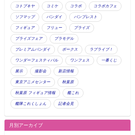
コトブキヤ
コミケ
コラボ
コラボカフェ
ソフマップ
バンダイ
バンプレスト
フィギュア
フリュー
プライズ
プライズフェア
プラモデル
プレミアムバンダイ
ボークス
ラブライブ！
ワンダーフェスティバル
ワンフェス
一番くじ
展示
撮影会
新店情報
東京アニメセンター
秋葉原
秋葉原 フィギュア情報
艦これ
艦隊これくしょん
記者会見
月別アーカイブ