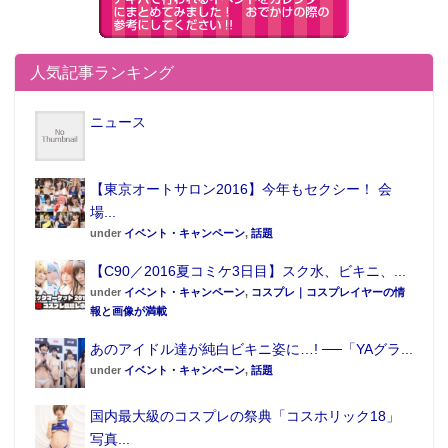
人気記事ランキング
ニュース
【東京オートサロン2016】今年もセクシー！ 会
場...
under
イベント・キャンペーン
,
話題
【C90／2016夏コミケ3日目】スク水、ビキニ、...
under
イベント・キャンペーン
,
コスプレ｜コスプレイヤーの情
報と画像が満載
あのアイドル達が純白ビキニ姿に…! ──「YAグラ...
under
イベント・キャンペーン
,
話題
国内最大級のコスプレの祭典「コスホリック18」
写真...