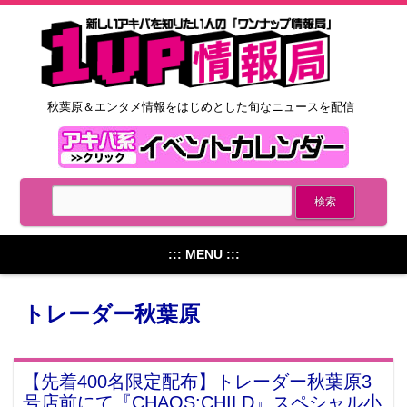
秋葉原＆エンタメ情報をはじめとした旬なニュースを配信
::: MENU :::
トレーダー秋葉原
【先着400名限定配布】トレーダー秋葉原3
号店前にて『CHAOS;CHILD』スペシャル小