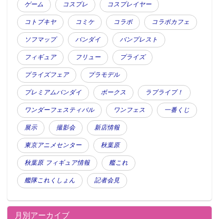
ゲーム
コスプレ
コスプレイヤー
コトブキヤ
コミケ
コラボ
コラボカフェ
ソフマップ
バンダイ
バンプレスト
フィギュア
フリュー
プライズ
プライズフェア
プラモデル
プレミアムバンダイ
ボークス
ラブライブ！
ワンダーフェスティバル
ワンフェス
一番くじ
展示
撮影会
新店情報
東京アニメセンター
秋葉原
秋葉原 フィギュア情報
艦これ
艦隊これくしょん
記者会見
月別アーカイブ