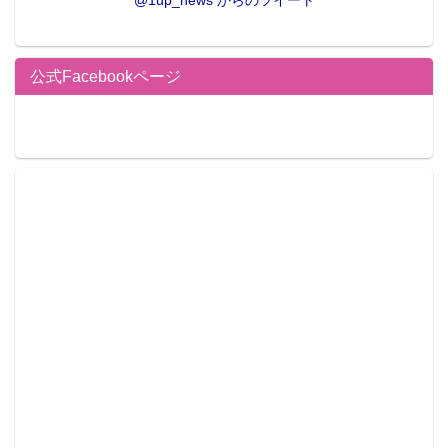
@1up_news からのツイート
公式Facebookページ