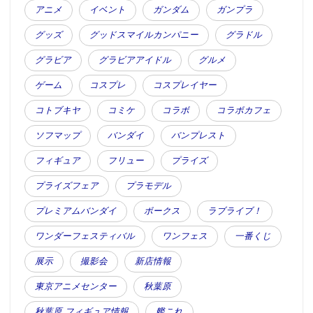
アニメ
イベント
ガンダム
ガンプラ
グッズ
グッドスマイルカンパニー
グラドル
グラビア
グラビアアイドル
グルメ
ゲーム
コスプレ
コスプレイヤー
コトブキヤ
コミケ
コラボ
コラボカフェ
ソフマップ
バンダイ
バンプレスト
フィギュア
フリュー
プライズ
プライズフェア
プラモデル
プレミアムバンダイ
ボークス
ラブライブ！
ワンダーフェスティバル
ワンフェス
一番くじ
展示
撮影会
新店情報
東京アニメセンター
秋葉原
秋葉原 フィギュア情報
艦これ