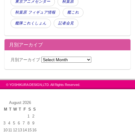
東京アニメセンター
秋葉原
秋葉原 フィギュア情報
艦これ
艦隊これくしょん
記者会見
月別アーカイブ
月別アーカイブ
© YOSHIKURA DESIGN,LTD. All Rights Reserved.
August 2026
M
T
W
T
F
S
S
1
2
3
4
5
6
7
8
9
10
11
12
13
14
15
16