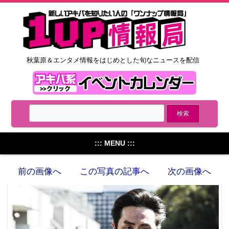
秋葉原＆エンタメ情報をはじめとした旬なニュースを配信
::: MENU :::
前の画像へ
この写真の記事へ
次の画像へ