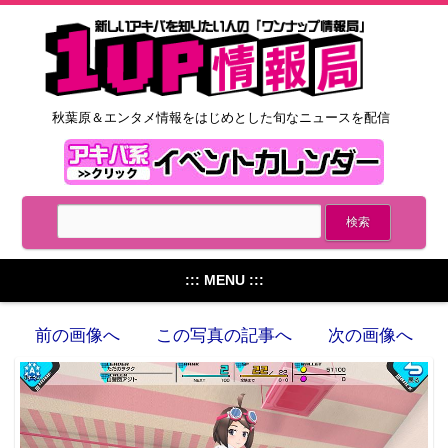
秋葉原＆エンタメ情報をはじめとした旬なニュースを配信
::: MENU :::
前の画像へ
この写真の記事へ
次の画像へ