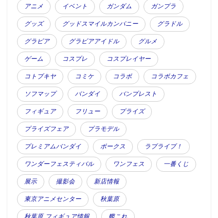
アニメ
イベント
ガンダム
ガンプラ
グッズ
グッドスマイルカンパニー
グラドル
グラビア
グラビアアイドル
グルメ
ゲーム
コスプレ
コスプレイヤー
コトブキヤ
コミケ
コラボ
コラボカフェ
ソフマップ
バンダイ
バンプレスト
フィギュア
フリュー
プライズ
プライズフェア
プラモデル
プレミアムバンダイ
ボークス
ラブライブ！
ワンダーフェスティバル
ワンフェス
一番くじ
展示
撮影会
新店情報
東京アニメセンター
秋葉原
秋葉原 フィギュア情報
艦これ