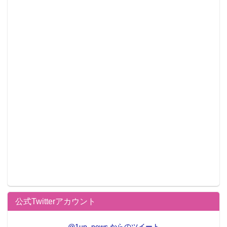
公式Twitterアカウント
@1up_news からのツイート