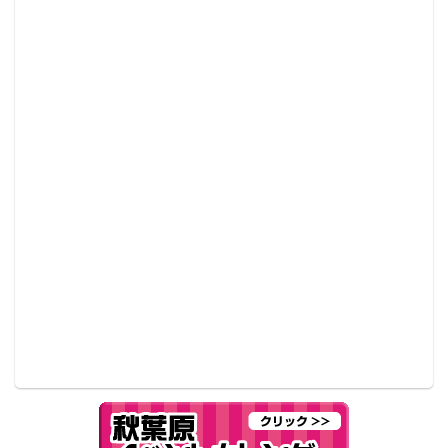
イベント概要
第壱拾回 とらのあなUDX特設会場
http://www.toranoana.jp/info/shop/161231_akihabara_sp
/index.html
■会場： 秋葉原UDX 4Fギャラリー (UDX 南ウィング
4F)
■日程：
2016年12月31日（土） 10:00～20:00
2017年01月01日（日） 10:00～20:00
2017年01月02日（月） 10:00～20:00