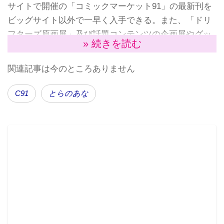
サイトで開催の「コミックマーケット91」の最新刊を
ビッグサイト以外で一早く入手できる。また、「ドリ
フターズ原画展」及び話題コンテンツの企画展やグッ
» 続きを読む
ズ販売コーナーに加え、アキバ系カルチャー・マッチ
ング・サービス「AKIBAPOP:DOJO」の元日フェスタ
関連記事は今のところありません
など、単なる同人販売会のみに留まらない、エンター
テインメント満載の催しとなっている。
C91
とらのあな
さらにとらのあな秋葉原店C 4Fイベントフロアでは、
Tonyイラスト展「T2ART GALLERY 2016冬」も開催。
グッズ販売以外にも、一部展示イラストの受注販売な
ども行われる。