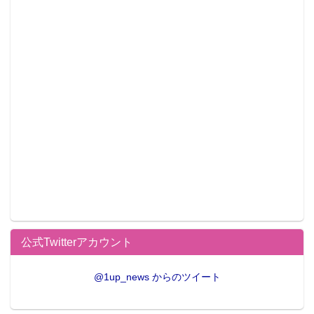
「等身大フィギュア『島津豊久』展示」、「アニメデ
モ」、「物販」他
販売予定グッズ：
・缶バッジ（原作絵） 各300円（税込）
・A4アクリルボード 1,600円（税別）（島津豊久、織
田信長、那須与一、島津豊久・ジャンヌ・ダルク・土
方歳三）
・iPhone6ケース 1,500円（税別）（島津豊久、織田
信長、那須与一、菅野直）
・「ドリフターズ」コミック1～5巻
新作アイテム：
・「ドリフターズ」國盗り缶バッジ（全15種） ※ガチ
公式Twitterアカウント
ャ筐体販売
サイズ： 44mm
@1up_news からのツイート
価格： 1プレイ300円（税込）
キャラクター： 島津豊久/織田信長/那須与一/安倍晴明/