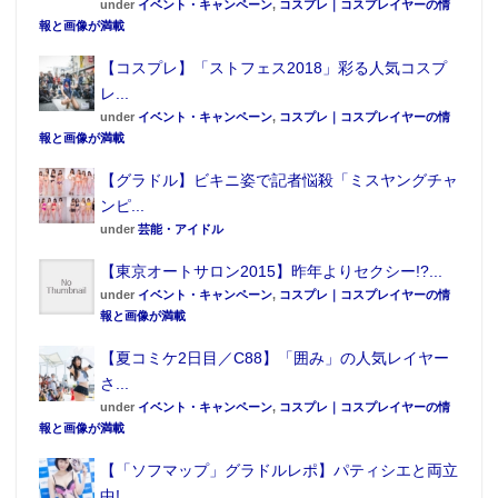
under
イベント・キャンペーン
,
コスプレ｜コスプレイヤーの情
買い物を楽しみいただけます。
報と画像が満載
<2> 「ドリフターズ」原画展
【コスプレ】「ストフェス2018」彩る人気コスプ
レ...
under
イベント・キャンペーン
,
コスプレ｜コスプレイヤーの情
報と画像が満載
【グラドル】ビキニ姿で記者悩殺「ミスヤングチャ
ンピ...
under
芸能・アイドル
【東京オートサロン2015】昨年よりセクシー!?...
under
イベント・キャンペーン
,
コスプレ｜コスプレイヤーの情
報と画像が満載
【夏コミケ2日目／C88】「囲み」の人気レイヤー
さ...
under
イベント・キャンペーン
,
コスプレ｜コスプレイヤーの情
報と画像が満載
【「ソフマップ」グラドルレポ】パティシエと両立
中!...