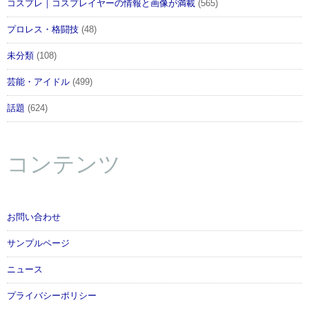
★イベントMC
コスプレ｜コスプレイヤーの情報と画像が満載
(565)
姫野つばさ
プロレス・格闘技
(48)
※応募ページ： https://akibap.com/community/675/706
未分類
(108)
【第二部】
●天津向×渡航 やはり俺たちの元旦はまちがってい
芸能・アイドル
(499)
る。2017 （17:00～開演予定）
話題
(624)
昨年に続き繰り広げられる、元日トークショー。果た
して今年はどんなネタが飛び出すのか！？お楽しみ
コンテンツ
に！
MC： 天津向 氏
テレビ出演を始め、ラジオパーソナリティーやライト
ノベルの執筆、イベントプロデュースなど、お笑い芸
お問い合わせ
人としてマルチに活動。
サンプルページ
ゲスト： 渡航 先生
ニュース
代表作に、『やはり俺の青春ラブコメはまちがってい
る。』、『クオリディア・コード』、『ガーリッシュ
プライバシーポリシー