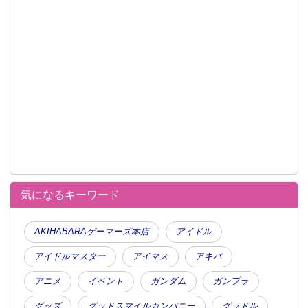
た方へ、お買い上げ金額によって景品をプレゼント！
期間： 2016年12月31日（土）～2017年1月3日（火）
配布方法： UDX特設会場内でのお買い上げ金額の合計
が、
(1)30,000円（税込）以上 → A～ D賞の中からお好きな
景品を1点プレゼント。
(2)15,000円（税込）以上 → B～D賞の中からお好きな
景品を1点プレゼント。
(3)5,000円（税込）以上 → C～D賞の中からお好きな
景品を1点プレゼント。
気になるキーワード
(4)3,000円（税込）以上 → D賞の中からお好きな景品
を1点プレゼント。
AKIHABARAゲーマーズ本店
アイドル
景品例：
アイドルマスター
アイマス
アキバ
○ トランク （深崎暮人、QP:flapper）
○ 画集 （TORANOANA CHRONICLE 1996～2005）
アニメ
イベント
ガンダム
ガンプラ
○ クラッチバック （なかじまゆか、えれっと）
グッズ
グッドスマイルカンパニー
グラドル