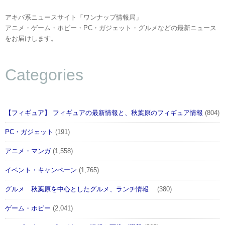
【第一部】
●新春！ファンタジーフェスティバル2017 （12:30～
アキバ系ニュースサイト「ワンナップ情報局」
アニメ・ゲーム・ホビー・PC・ガジェット・グルメなどの最新ニュース
開演予定）
をお届けします。
舞台版「ロードス島戦記」のキャストの皆さんがご登
壇、意気込みなどを語って頂きます。他にも朗読劇
Categories
や、「つくばふれあい大使」のステージもある複合ト
ークイベントです。
■出演（予定、敬称略）
【フィギュア】 フィギュアの最新情報と、秋葉原のフィギュア情報
(804)
★朗読劇「夢のオルゴールと世界樹」
泰勇気 / 相合谷由馬 / 優月心菜 / 深崎結菜 / 宮崎唯 / 藍
PC・ガジェット
(191)
谷早咲 / 青島彩/ 遠藤拓海
アニメ・マンガ
(1,558)
★舞台版「ロードス島戦記」トークショー
イベント・キャンペーン
(1,765)
菅谷哲也 / 多田愛佳（HKT48） / 八坂沙織
★アキバからつくばへ「つくばふれあい大使」トーク
グルメ 秋葉原を中心としたグルメ、ランチ情報
(380)
ショー
ゲーム・ホビー
(2,041)
鈴木千菜実 / 奏真ひいな / 冷水優果 / 西野光 他