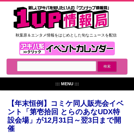
秋葉原＆エンタメ情報をはじめとした旬なニュースを配信
::: MENU :::
【年末恒例】コミケ同人販売会イベ
ント「第壱拾回 とらのあなUDX特
設会場」が12月31日～翌3日まで開
催