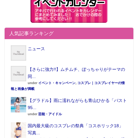
2017年01月03日（火） 10:00～19:00
■実施内容：
<1> 同人誌新刊販売会
<2> 「ドリフターズ」原画展 （※12/31、1/2、1/3開
人気記事ランキング
催）
<3> 豪華景品プレゼントフェア
ニュース
<4> AKIBAPOP：SHINNEN ～第3話～ （※1/1のみ
開催）
【さらに強力!!】ムチムチ、ぽっちゃりがテーマの
<1> 同人誌新刊販売会
同...
「コミックマーケット91」新刊や人気作品が多数！
under
イベント・キャンペーン
,
コスプレ｜コスプレイヤーの情
報と画像が満載
期間：2016年12月31日（土）～2017年1月3日（火）
時間：10:00～20:00 ※1/3は10:00～19:00
【グラドル】雨に濡れながらも青山ひかる「バスト
95...
恒例の新刊販売会。「コミックマーケット91」の新刊
under
芸能・アイドル
同人誌に加え、人気作品を多数ご用意。その数なんと
2,000タイトル以上。しかも秋葉原UDX特設会場内は、
国内最大級のコスプレの祭典「コスホリック18」
写真...
暖房完備・広々スペースの快適空間で、心ゆくまでお