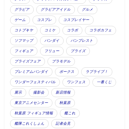
・・・etc
グラビア
グラビアアイドル
グルメ
注意事項：
※景品は先着順で、無くなり次第配布終了となりま
ゲーム
コスプレ
コスプレイヤー
す。
コトブキヤ
コミケ
コラボ
コラボカフェ
※当日に限り、秋葉原UDX特設会場でのご購入レシー
ソフマップ
バンダイ
バンプレスト
トの合算可（内金予約は除く）。
フィギュア
フリュー
プライズ
<4> AKIBAPOP:SHINNEN ～第3話～
アキバ系カルチャー・マッチング・サービス
プライズフェア
プラモデル
「AKIBAPOP:DOJO」が、元日から新年一発目のイベ
プレミアムバンダイ
ボークス
ラブライブ！
ントを開催。
ワンダーフェスティバル
ワンフェス
一番くじ
日程： 2017年1月1日（日）
※当イベントのみ観覧が事前受付制となります。詳細
展示
撮影会
新店情報
は、AKIBAPOP:DOJOの公式サイト（
東京アニメセンター
秋葉原
https://akibap.com/ ）をご確認ください。なお、希望
秋葉原 フィギュア情報
艦これ
数が予定定員数に達し次第、受付は終了となります。
艦隊これくしょん
記者会見