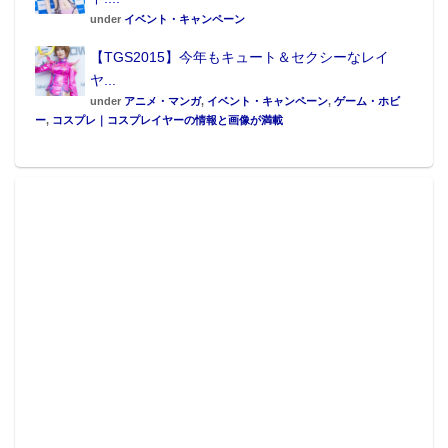
under
イベント・キャンペーン
【TGS2015】今年もキュート＆セクシーなレイ
ヤ...
「ドリフターズ」が秋葉原に帰ってきた！ 2015年3
under
アニメ・マンガ
,
イベント・キャンペーン
,
ゲーム・ホビ
ー
,
コスプレ｜コスプレイヤーの情報と画像が満載
月にとらのあな秋葉原店で開催した原画展が再び秋葉
原UDXで開催。今回は前回同様の第1幕に加え、最新5
巻から名場面をピックアップ。美しい「黒」が映える
原画をじっくりとご鑑賞下さい。
期間：
2016年12月31日（土）10:00～20:00
2017年01月01日（日）休止 ※展示・物販共に休止とな
ります。
2017年01月02日（月）10:00～20:00
2017年01月03日（火）10:00～18:00
※最終日の展示・物販は18:00までとなります。
内容： 「生原画展示」、「BD-BOX抽選特典展示」、