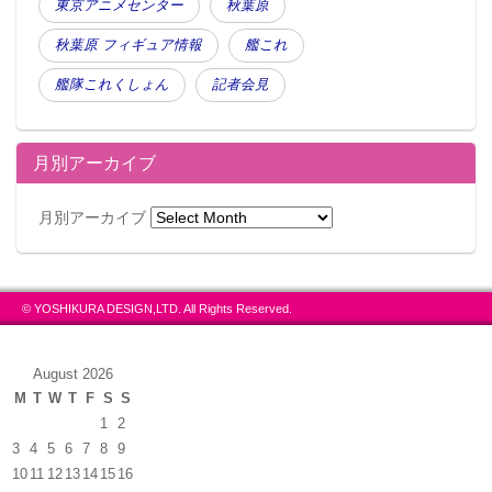
東京アニメセンター
秋葉原
秋葉原 フィギュア情報
艦これ
艦隊これくしょん
記者会見
月別アーカイブ
月別アーカイブ
© YOSHIKURA DESIGN,LTD. All Rights Reserved.
August 2026
M
T
W
T
F
S
S
1
2
3
4
5
6
7
8
9
10
11
12
13
14
15
16