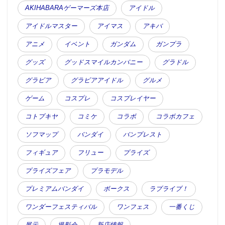
AKIHABARAゲーマーズ本店
アイドル
アイドルマスター
アイマス
アキバ
アニメ
イベント
ガンダム
ガンプラ
グッズ
グッドスマイルカンパニー
グラドル
グラビア
グラビアアイドル
グルメ
ゲーム
コスプレ
コスプレイヤー
コトブキヤ
コミケ
コラボ
コラボカフェ
ソフマップ
バンダイ
バンプレスト
フィギュア
フリュー
プライズ
プライズフェア
プラモデル
プレミアムバンダイ
ボークス
ラブライブ！
ワンダーフェスティバル
ワンフェス
一番くじ
展示
撮影会
新店情報