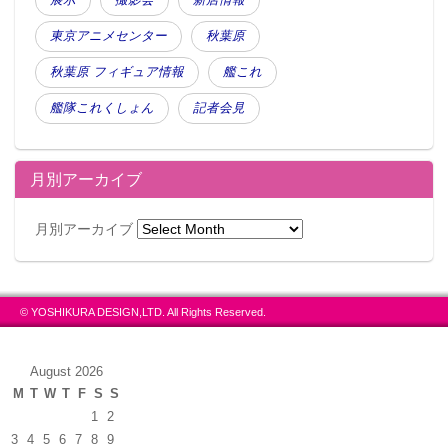
東京アニメセンター
秋葉原
秋葉原 フィギュア情報
艦これ
艦隊これくしょん
記者会見
月別アーカイブ
月別アーカイブ
© YOSHIKURA DESIGN,LTD. All Rights Reserved.
August 2026
M
T
W
T
F
S
S
1
2
3
4
5
6
7
8
9