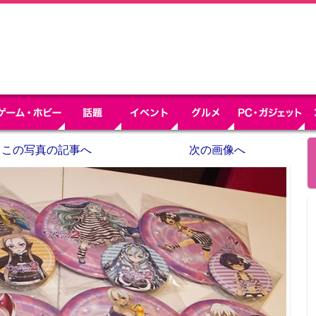
この写真の記事へ
次の画像へ