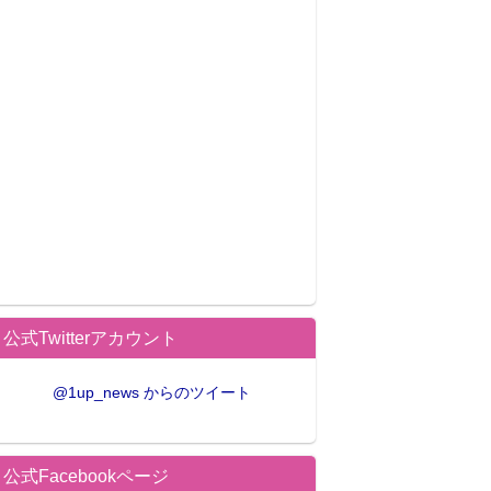
公式Twitterアカウント
@1up_news からのツイート
公式Facebookページ