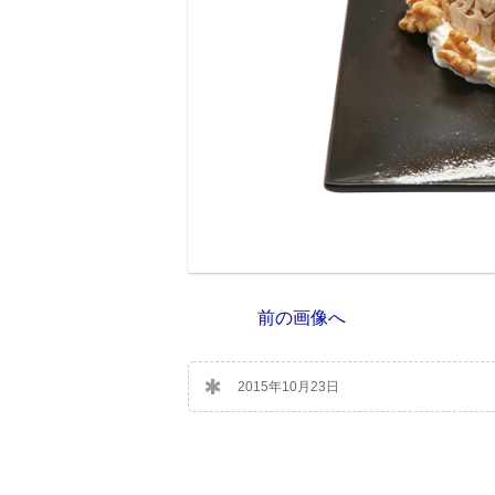
前の画像へ
2015年10月23日