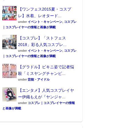
【ワンフェス2015夏・コスプ
レ】水着、レオタード...
under
イベント・キャンペーン
,
コスプレ
｜コスプレイヤーの情報と画像が満載
【コスプレ】「ストフェス
2018」彩る人気コスプレ...
under
イベント・キャンペーン
,
コスプレ
｜コスプレイヤーの情報と画像が満載
【グラドル】ビキニ姿で記者悩
殺「ミスヤングチャンピ...
under
芸能・アイドル
【エンタメ】人気コスプレイヤ
ー伊織もえが『ヤンジャ...
under
コスプレ｜コスプレイヤーの情報
と画像が満載