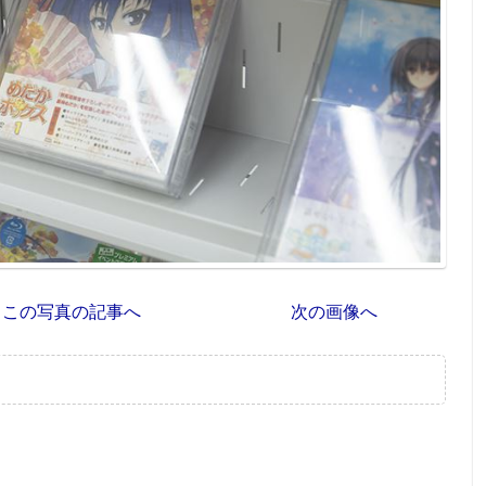
この写真の記事へ
次の画像へ