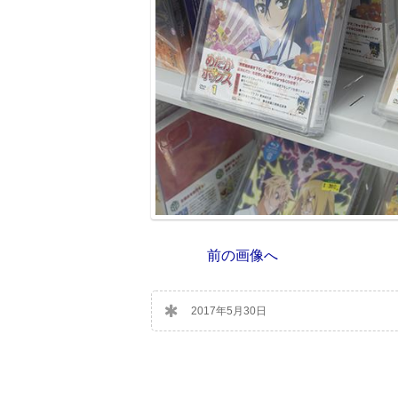
前の画像へ
2017年5月30日