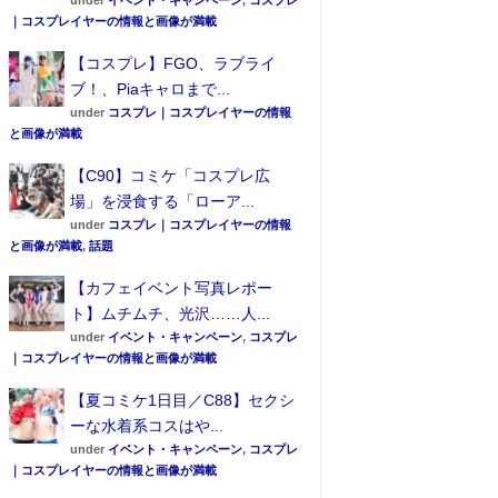
under
イベント・キャンペーン
,
コスプレ
｜コスプレイヤーの情報と画像が満載
【コスプレ】FGO、ラブライ
ブ！、Piaキャロまで...
under
コスプレ｜コスプレイヤーの情報
と画像が満載
【C90】コミケ「コスプレ広
場」を浸食する「ローア...
under
コスプレ｜コスプレイヤーの情報
と画像が満載
,
話題
【カフェイベント写真レポー
ト】ムチムチ、光沢……人...
under
イベント・キャンペーン
,
コスプレ
｜コスプレイヤーの情報と画像が満載
【夏コミケ1日目／C88】セクシ
ーな水着系コスはや...
under
イベント・キャンペーン
,
コスプレ
｜コスプレイヤーの情報と画像が満載