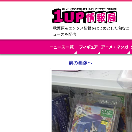
秋葉原＆エンタメ情報をはじめとした旬なニ
ュースを配信
前の画像へ