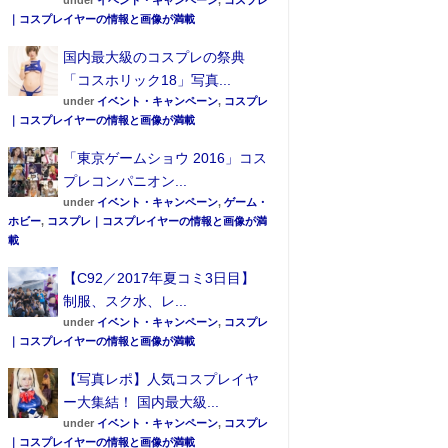
under
イベント・キャンペーン
,
コスプレ
｜コスプレイヤーの情報と画像が満載
国内最大級のコスプレの祭典
「コスホリック18」写真...
under
イベント・キャンペーン
,
コスプレ
｜コスプレイヤーの情報と画像が満載
「東京ゲームショウ 2016」コス
プレコンパニオン...
under
イベント・キャンペーン
,
ゲーム・
ホビー
,
コスプレ｜コスプレイヤーの情報と画像が満
載
【C92／2017年夏コミ3日目】
制服、スク水、レ...
under
イベント・キャンペーン
,
コスプレ
｜コスプレイヤーの情報と画像が満載
【写真レポ】人気コスプレイヤ
ー大集結！ 国内最大級...
under
イベント・キャンペーン
,
コスプレ
｜コスプレイヤーの情報と画像が満載