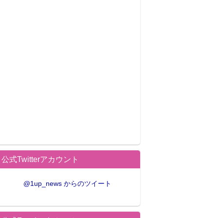
公式Twitterアカウント
@1up_news からのツイート