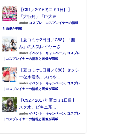
【C91／2016冬コミ1日目】
「大行列」「巨大囲...
under
コスプレ｜コスプレイヤーの情報
と画像が満載
【夏コミケ2日目／C88】「囲
み」の人気レイヤーさ...
under
イベント・キャンペーン
,
コスプレ
｜コスプレイヤーの情報と画像が満載
【夏コミケ1日目／C88】セクシ
ーな水着系コスはや...
under
イベント・キャンペーン
,
コスプレ
｜コスプレイヤーの情報と画像が満載
【C92／2017年夏コミ1日目】
スク水、ビキニ系...
under
イベント・キャンペーン
,
コスプレ
｜コスプレイヤーの情報と画像が満載