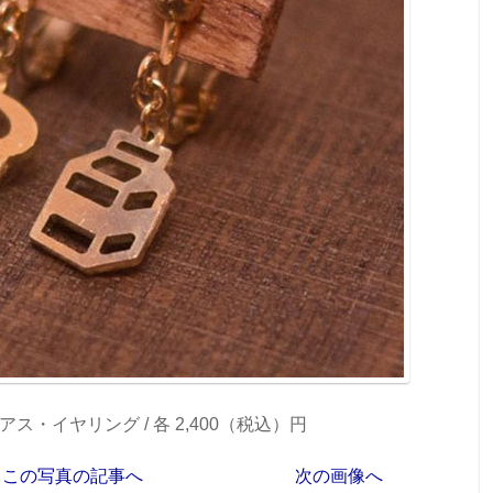
ス・イヤリング / 各 2,400（税込）円
この写真の記事へ
次の画像へ