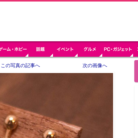
この写真の記事へ
次の画像へ