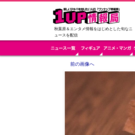
秋葉原＆エンタメ情報をはじめとした旬なニ
ュースを配信
前の画像へ