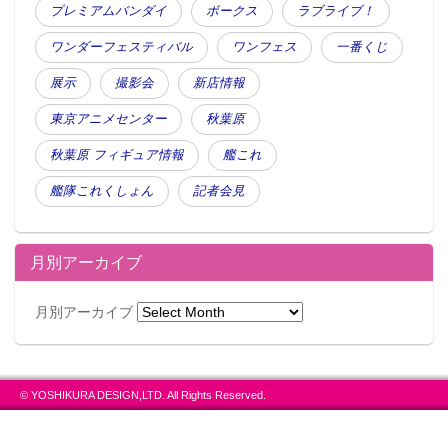
プレミアムバンダイ
ボークス
ラブライブ！
ワンダーフェスティバル
ワンフェス
一番くじ
展示
撮影会
新店情報
東京アニメセンター
秋葉原
秋葉原 フィギュア情報
艦これ
艦隊これくしょん
記者会見
月別アーカイブ
月別アーカイブ
© YOSHIKURA DESIGN,LTD. All Rights Reserved.