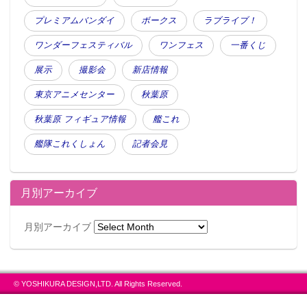
プレミアムバンダイ
ボークス
ラブライブ！
ワンダーフェスティバル
ワンフェス
一番くじ
展示
撮影会
新店情報
東京アニメセンター
秋葉原
秋葉原 フィギュア情報
艦これ
艦隊これくしょん
記者会見
月別アーカイブ
月別アーカイブ
© YOSHIKURA DESIGN,LTD. All Rights Reserved.