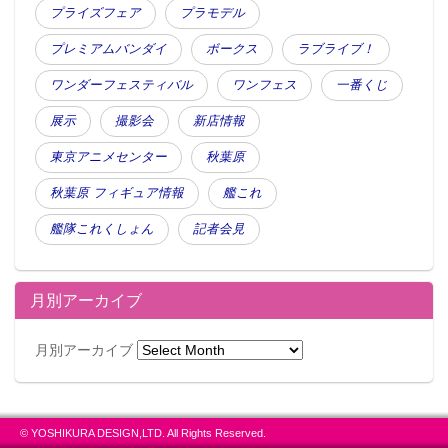
プライズフェア
プラモデル
プレミアムバンダイ
ボークス
ラブライブ！
ワンダーフェスティバル
ワンフェス
一番くじ
展示
撮影会
新店情報
東京アニメセンター
秋葉原
秋葉原 フィギュア情報
艦これ
艦隊これくしょん
記者会見
月別アーカイブ
月別アーカイブ
© YOSHIKURA DESIGN,LTD. All Rights Reserved.