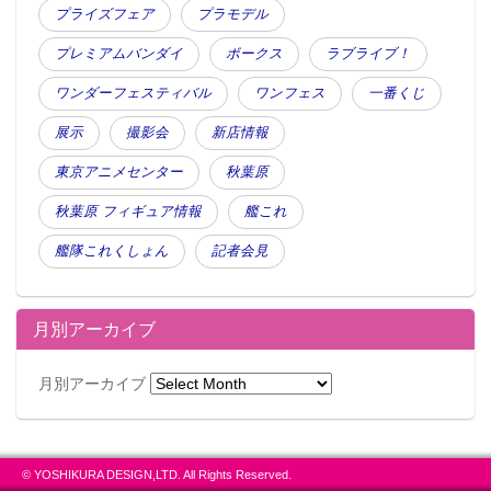
プライズフェア
プラモデル
プレミアムバンダイ
ボークス
ラブライブ！
ワンダーフェスティバル
ワンフェス
一番くじ
展示
撮影会
新店情報
東京アニメセンター
秋葉原
秋葉原 フィギュア情報
艦これ
艦隊これくしょん
記者会見
月別アーカイブ
月別アーカイブ
© YOSHIKURA DESIGN,LTD. All Rights Reserved.