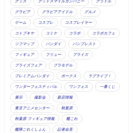
グッズ
グッドスマイルカンパニー
グラドル
グラビア
グラビアアイドル
グルメ
ゲーム
コスプレ
コスプレイヤー
コトブキヤ
コミケ
コラボ
コラボカフェ
ソフマップ
バンダイ
バンプレスト
フィギュア
フリュー
プライズ
プライズフェア
プラモデル
プレミアムバンダイ
ボークス
ラブライブ！
ワンダーフェスティバル
ワンフェス
一番くじ
展示
撮影会
新店情報
東京アニメセンター
秋葉原
秋葉原 フィギュア情報
艦これ
艦隊これくしょん
記者会見