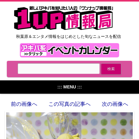
秋葉原＆エンタメ情報をはじめとした旬なニュースを配信
::: MENU :::
前の画像へ
この写真の記事へ
次の画像へ