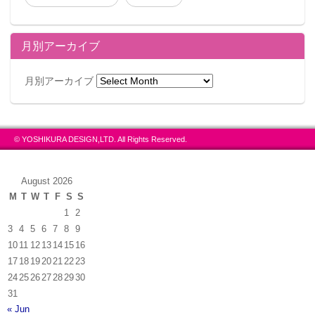
商品仕様
月別アーカイブ
■作品名：「Fate/stay night［Unlimited Blade Works］
月別アーカイブ
■名称：きゃらふぉるむ＋ 遠坂凛 和服ver.
■お届け時期：2017年4月予定
■販売価格：4,200円（税込）
© YOSHIKURA DESIGN,LTD. All Rights Reserved.
■仕様：PVC･ABS、塗装済み完成品、台座付属、ウィ
ンドウボックス入り
■サイズ：全高 約100㎜（台座含まず）
August 2026
M
T
W
T
F
S
S
■原型制作：児玉洋平
1
2
■製作協力：株式会社monolith
3
4
5
6
7
8
9
■発売・販売元：株式会社アニプレックス
10
11
12
13
14
15
16
■受付ページ：
17
18
19
20
21
22
23
24
25
26
27
28
29
30
https://www.aniplexplus.com/itemskrxDtIP
31
（予約受付期間：2016年9月17日（土）10:00 ～
« Jun