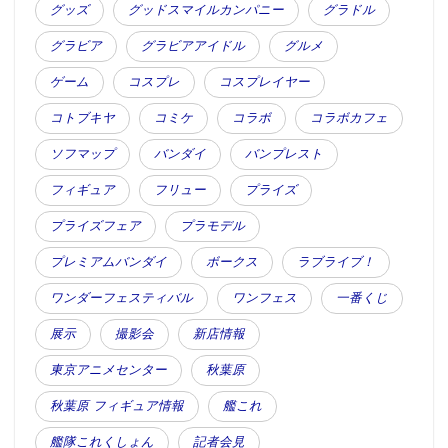
グッズ
グッドスマイルカンパニー
グラドル
グラビア
グラビアアイドル
グルメ
ゲーム
コスプレ
コスプレイヤー
コトブキヤ
コミケ
コラボ
コラボカフェ
ソフマップ
バンダイ
バンプレスト
フィギュア
フリュー
プライズ
プライズフェア
プラモデル
プレミアムバンダイ
ボークス
ラブライブ！
ワンダーフェスティバル
ワンフェス
一番くじ
展示
撮影会
新店情報
東京アニメセンター
秋葉原
秋葉原 フィギュア情報
艦これ
艦隊これくしょん
記者会見