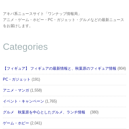
2016年10月31日（月）24:00）
アキバ系ニュースサイト「ワンナップ情報局」
「間桐桜 和服ver.」もフィギュア化決定
アニメ・ゲーム・ホビー・PC・ガジェット・グルメなどの最新ニュース
をお届けします。
「京都国際マンガ・アニメフェア（京まふ）2016」用
に描き下ろされた「間桐桜 和服ver.」のフィギュア化
Categories
も決定。これらの新作フィギュア及びイラストを「京
都国際マンガ・アニメフェア（京まふ）2016」会場に
て展示予定。詳しくは下記特設ページをチェックしよ
【フィギュア】 フィギュアの最新情報と、秋葉原のフィギュア情報
(804)
う。
■ANIPLEX+～京まふ2016特設ページ～：
PC・ガジェット
(191)
https://www.aniplexplus.com/xfXsDXkD
アニメ・マンガ
(1,558)
イベント・キャンペーン
(1,765)
グルメ 秋葉原を中心としたグルメ、ランチ情報
(380)
ゲーム・ホビー
(2,041)