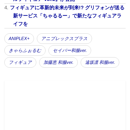
元の水色の帯揚げ・花飾りなどの小物も細部まで精細
フィギュアに革新的未来が到来!? グリフォンが送る
に作り込まれている。
新サービス「ちゃるるー」で新たなフィギュアラ
イフを
ANIPLEX+
アニプレックスプラス
きゃらふぉるむ
セイバー和服ver.
フィギュア
加藤恵 和服ver.
遠坂凛 和服ver.