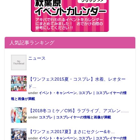
商品仕様
■商品名：加藤恵 和服ver.
■スケール：1/8スケール
■作品名：冴えない彼女の育て方
人気記事ランキング
■お届け時期：2017年7月予定
ニュース
■販売価格：12,000円(税込）
■仕様：ATBC-PVC製塗装済み完成品/専用台座付属
■全高：約220mm
【ワンフェス2015夏・コスプレ】水着、レオター
■原産国：中国
ド...
under
イベント・キャンペーン
,
コスプレ｜コスプレイヤーの情
■原型制作:デザインココ
報と画像が満載
■頭部原型制作:リボルブ
【2018冬コミケ／C95】ラブライブ、アズレン…...
■彩色制作：株式会社エムアイシー
under
コスプレ｜コスプレイヤーの情報と画像が満載
■製作協力：株式会社エムアイシー
■発売元/販売元：アニプレックス
【ワンフェス2017夏】まさにセクシー&キ...
■受付ページ：
under
イベント・キャンペーン
,
コスプレ｜コスプレイヤーの情