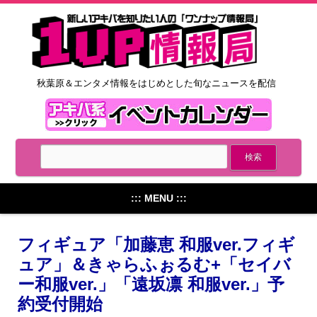
秋葉原＆エンタメ情報をはじめとした旬なニュースを配信
::: MENU :::
フィギュア「加藤恵 和服ver.フィギ
ュア」＆きゃらふぉるむ+「セイバ
ー和服ver.」「遠坂凛 和服ver.」予
約受付開始