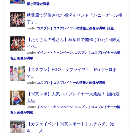
報と画像が満載
https://www.aniplexplus.com/itemFqHJKHvK
（予約受付期間：2016年9月17日（土）10:00 ～
秋葉原で開催された盛況イベント「バニーガール横
丁」...
2016年10月31日（月）24:00）
under
コスプレ｜コスプレイヤーの情報と画像が満載
,
話題
きゃらふぉるむ+「セイバー和服ver.」
【たくさんの兎さん】秋葉原で開催された1日限定
イベ...
きゃらふぉるむ+「セイバー和服ver.」「京都国際マン
under
イベント・キャンペーン
,
コスプレ｜コスプレイヤーの情
報と画像が満載
ガ・アニメフェア（京まふ）2015」にて描き下ろされ
た和服姿のセイバーがデフォルメシリーズ「きゃらふ
【コスプレ】FGO、ラブライブ！、Piaキャロま
で...
ぉるむ+」で登場。イラストの魅力そのままに、振り返
under
コスプレ｜コスプレイヤーの情報と画像が満載
り微笑みかけるセイバーをちっちゃくかわいく再現し
【写真レポ】人気コスプレイヤー大集結！ 国内最
ている。
大級...
under
イベント・キャンペーン
,
コスプレ｜コスプレイヤーの情
報と画像が満載
【カフェイベント写真レポート】ムチムチ、光
沢……人...