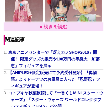
» 続きを読む
関連記事
東京アニメセンターで「冴えカノSHOP2016」開
冴えない彼女の育てかた「加藤恵 和服ver. 1/8
催！ 限定グッズの販売や198万円の等身大「加藤
スケールフィギュア」
恵」フィギュアを展示
【ANIPLEX+限定販売にて予約受付開始】『偽物
TVアニメ「冴えない彼女の育てかた」より『冴えない
語』よりドーナツのお風呂に入った「忍野忍」フ
ヒロイン』加藤恵が和服姿になって登場。キャラクタ
ィギュアが登場！
ー原案：深崎暮人描き下ろし美麗イラストを忠実に再
コトブキヤ秋葉原館にて『一番くじMINI スター・ウ
現。「どうしたの？」とこちらを見つめる恵の表情は
ォーズ』『スター・ウォーズ ワールドコレクタブ
もちろん、桜や梅の花々が描かれた鮮やかな和服や胸
ルフィギュア vol.2』が公開