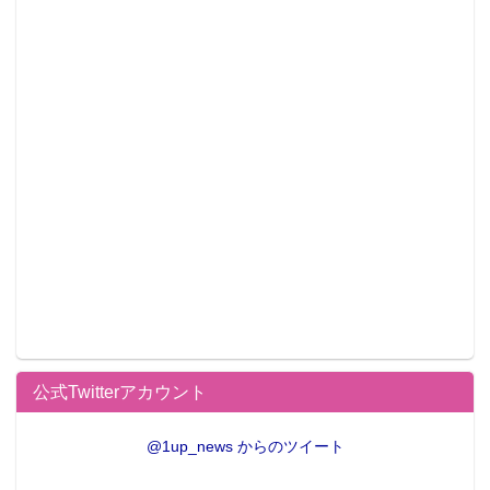
商品仕様
公式Twitterアカウント
■作品名：「Fate/stay night［Unlimited Blade Works］
■名称：きゃらふぉるむ＋ セイバー 和服ver.
@1up_news からのツイート
■お届け時期：2017年4月予定
■販売価格：4,200円（税込）