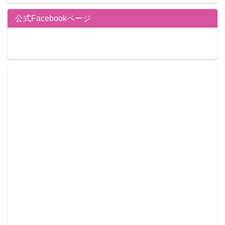
■仕様：PVC･ABS、塗装済み完成品、台座付属、ウィ
公式Facebookページ
ンドウボックス入り
■サイズ：全高 約100㎜（台座含まず）
■原型制作：児玉洋平
■製作協力：株式会社monolith
■発売・販売元：株式会社アニプレックス
■受付ページ：
https://www.aniplexplus.com/itemkmTEsvPl
（予約受付期間：2016年9月17日（土）10:00 ～
2016年10月31日（月）24:00）
きゃらふぉるむ+「遠坂凛 和服ver.」
「京都国際マンガ・アニメフェア（京まふ）2015」に
て描き下ろされた和服姿の遠坂凛がデフォルメシリー
ズ「きゃらふぉるむ+」で登場！ほんのり頬を染めた、