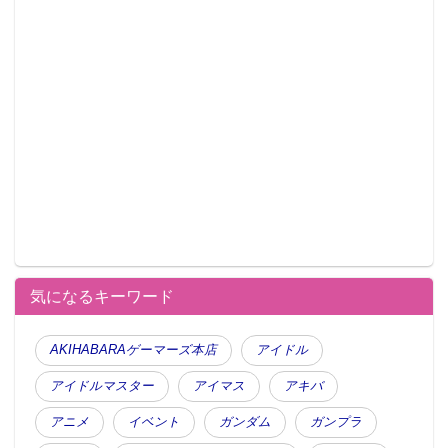
艶やかな和服姿の凛をイラストの魅力そのままにちっ
ちゃくかわいく再現！
気になるキーワード
AKIHABARAゲーマーズ本店
アイドル
アイドルマスター
アイマス
アキバ
アニメ
イベント
ガンダム
ガンプラ