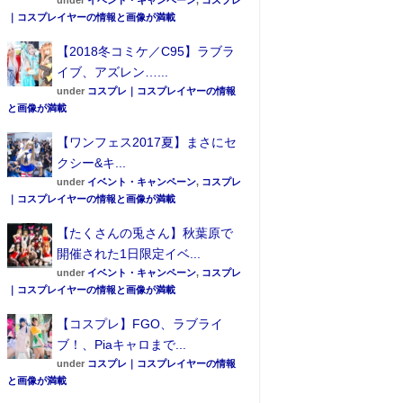
under
イベント・キャンペーン
,
コスプレ
｜コスプレイヤーの情報と画像が満載
【2018冬コミケ／C95】ラブラ
イブ、アズレン…...
under
コスプレ｜コスプレイヤーの情報
と画像が満載
【ワンフェス2017夏】まさにセ
クシー&キ...
under
イベント・キャンペーン
,
コスプレ
｜コスプレイヤーの情報と画像が満載
【たくさんの兎さん】秋葉原で
開催された1日限定イベ...
under
イベント・キャンペーン
,
コスプレ
｜コスプレイヤーの情報と画像が満載
【コスプレ】FGO、ラブライ
ブ！、Piaキャロまで...
under
コスプレ｜コスプレイヤーの情報
と画像が満載