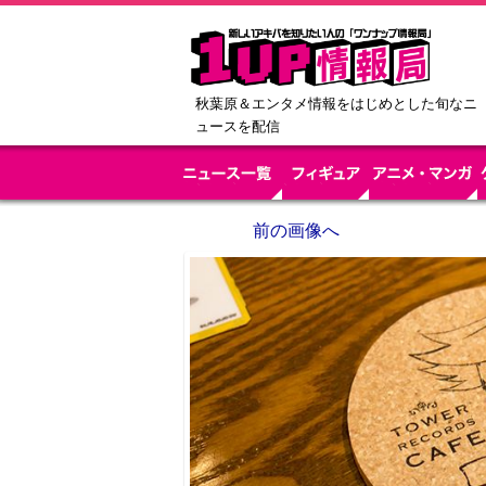
秋葉原＆エンタメ情報をはじめとした旬なニ
ュースを配信
前の画像へ