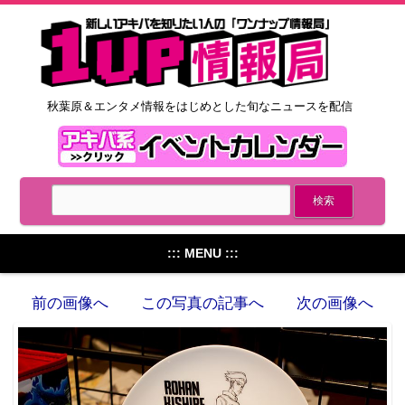
秋葉原＆エンタメ情報をはじめとした旬なニュースを配信
::: MENU :::
前の画像へ
この写真の記事へ
次の画像へ