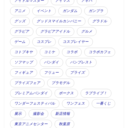
アイドルマスター
アイマス
アキバ
アニメ
イベント
ガンダム
ガンプラ
グッズ
グッドスマイルカンパニー
グラドル
グラビア
グラビアアイドル
グルメ
ゲーム
コスプレ
コスプレイヤー
コトブキヤ
コミケ
コラボ
コラボカフェ
ソフマップ
バンダイ
バンプレスト
フィギュア
フリュー
プライズ
プライズフェア
プラモデル
プレミアムバンダイ
ボークス
ラブライブ！
ワンダーフェスティバル
ワンフェス
一番くじ
展示
撮影会
新店情報
東京アニメセンター
秋葉原