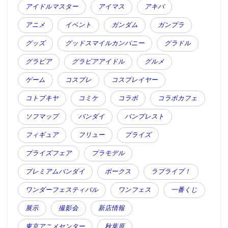
アイドルマスター
アイマス
アキバ
アニメ
イベント
ガンダム
ガンプラ
グッズ
グッドスマイルカンパニー
グラドル
グラビア
グラビアアイドル
グルメ
ゲーム
コスプレ
コスプレイヤー
コトブキヤ
コミケ
コラボ
コラボカフェ
ソフマップ
バンダイ
バンプレスト
フィギュア
フリュー
プライズ
プライズフェア
プラモデル
プレミアムバンダイ
ボークス
ラブライブ！
ワンダーフェスティバル
ワンフェス
一番くじ
展示
撮影会
新店情報
東京アニメセンター
秋葉原