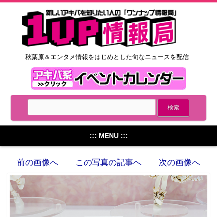
秋葉原＆エンタメ情報をはじめとした旬なニュースを配信
::: MENU :::
前の画像へ
この写真の記事へ
次の画像へ