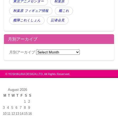
東京アニメセンター
秋葉原
秋葉原 フィギュア情報
艦これ
艦隊これくしょん
記者会見
月別アーカイブ
月別アーカイブ
© YOSHIKURA DESIGN,LTD. All Rights Reserved.
August 2026
M
T
W
T
F
S
S
1
2
3
4
5
6
7
8
9
10
11
12
13
14
15
16