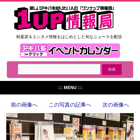
秋葉原＆エンタメ情報をはじめとした旬なニュースを配信
::: MENU :::
前の画像へ
この写真の記事へ
次の画像へ