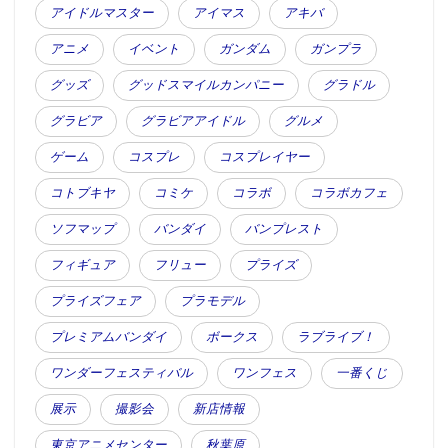
アイドルマスター
アイマス
アキバ
アニメ
イベント
ガンダム
ガンプラ
グッズ
グッドスマイルカンパニー
グラドル
グラビア
グラビアアイドル
グルメ
ゲーム
コスプレ
コスプレイヤー
コトブキヤ
コミケ
コラボ
コラボカフェ
ソフマップ
バンダイ
バンプレスト
フィギュア
フリュー
プライズ
プライズフェア
プラモデル
プレミアムバンダイ
ボークス
ラブライブ！
ワンダーフェスティバル
ワンフェス
一番くじ
展示
撮影会
新店情報
東京アニメセンター
秋葉原